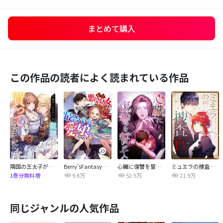
まとめて購入
この作品の読者によく読まれている作品
隣国の王太子が奴隷として売られていたので買ってみました【単話】
Berry’sFantasy転生悪役幼女は最恐パパの愛娘になりました
心臓に復讐を誓って
ミュエラの捜査官【タテヨミ】
9.6万
52.5万
21.9万
1巻分無料増
同じジャンルの人気作品