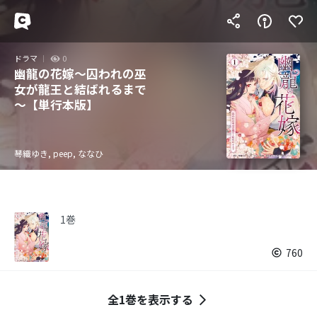
ドラマ
0
幽龍の花嫁～囚われの巫
女が龍王と結ばれるまで
～【単行本版】
琴織ゆき, peep, ななひ
1巻
760
全1巻を表示する