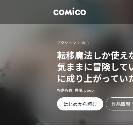
アクション
0
転移魔法しか使え
気ままに冒険して
に成り上がってい
杉島谷野, 貫徹, peep
作品情報
はじめから読む