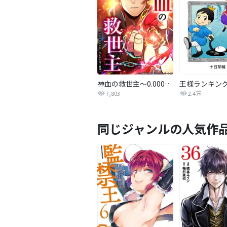
神血の救世主～0.00000001％を引き当て最強へ～【タテヨミ】
王様ランキン
7,803
2.4万
同じジャンルの人気作