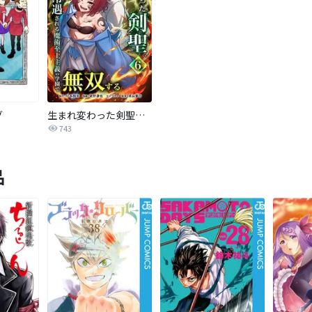
グ
生まれ変わった剣聖、剣士が冷遇される魔術至上主義の学園で無双する【単行本版】
743
品