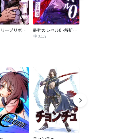
タイムリープリボルバー～完全なる復讐～【タテヨミ】
最強のレベル0 -解析スキルで完全無双-【タテヨミ】
陣内流柔術流浪伝 真島、爆ぜる！！
3.1万
181
um
チョンチュ
総帥
頭