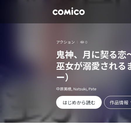
アクション
0
鬼神、月に契る恋
巫女が溺愛される
ー）
中原美穂, Natsuki, Pate
作品情報
はじめから読む