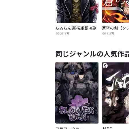
ちるらん 新撰組鎮魂歌
蒼穹の剣【タ
23.6万
3.2万
同じジャンルの人気作
フラワーウォー
JADE