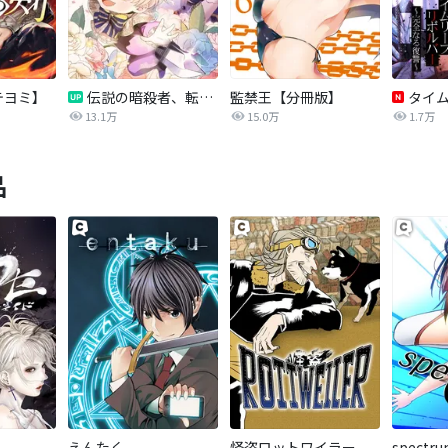
テヨミ】
伝説の暗殺者、転生したら王家の愛され末娘になってしまいまして。【タテヨミ】
監禁王【分冊版】
13.1万
15.0万
1.7万
品
えんたく
怪盗ロットワイラー
spectr