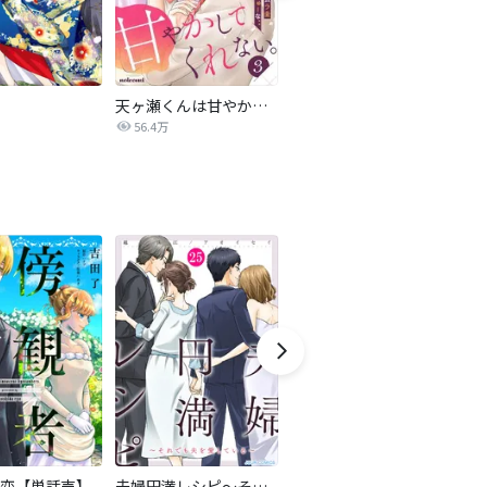
天ヶ瀬くんは甘やかしてくれない。
奏のララ
56.4万
5.2万
恋【単話売】
夫婦円満レシピ～それでも夫を愛している～
モラハラサレ妻のシタ復讐