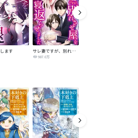
します
サレ妻ですが、別れさせ屋を寝返らせました
僕らの喉にはフタがある
騙
987.0万
7,084万