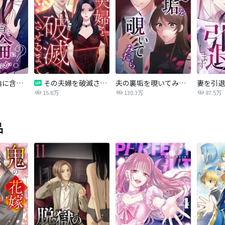
愛妻弁当は不倫に含まれますか？
その夫婦を破滅させるまで
夫の裏垢を覗いてみたら
妻を引退
15.8万
130.3万
87.5万
品