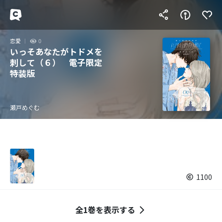
恋愛
0
いっそあなたがトドメを
刺して（６） 電子限定
特装版
瀬戸めぐむ
1100
全1巻を表示する