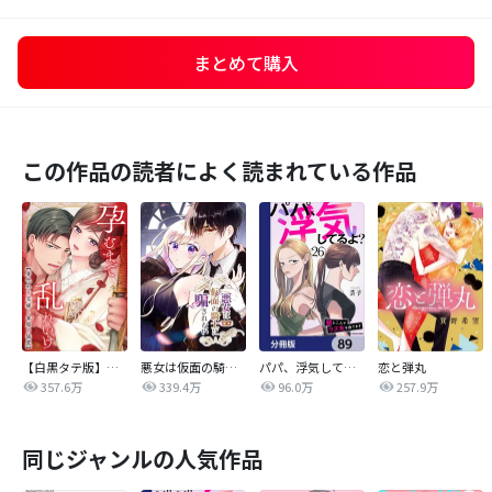
まとめて購入
この作品の読者によく読まれている作品
【白黒タテ版】孕むまで乱れいけ～身代わり花嫁と軍服の猛愛
悪女は仮面の騎士に騙されない
パパ、浮気してるよ？娘と二人でクズ夫を捨てます【分冊版】
恋と弾丸
357.6万
339.4万
96.0万
257.9万
同じジャンルの人気作品