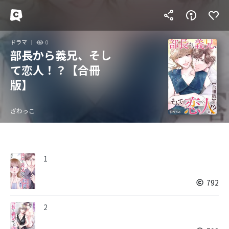
ドラマ
0
部長から義兄、そし
て恋人！？【合冊
版】
ざわっこ
1
792
2