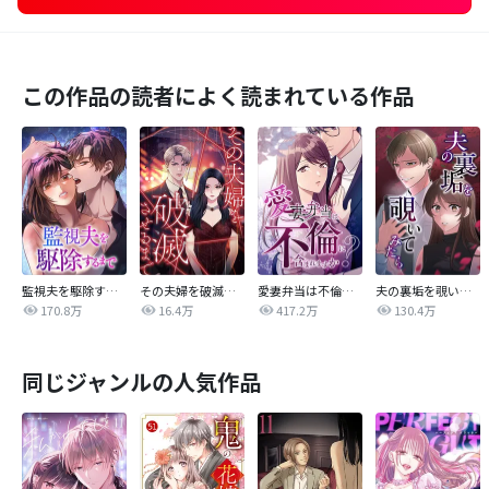
この作品の読者によく読まれている作品
監視夫を駆除するまで
その夫婦を破滅させるまで
愛妻弁当は不倫に含まれますか？
夫の裏垢を覗いてみたら
170.8万
16.4万
417.2万
130.4万
同じジャンルの人気作品