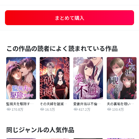
まとめて購入
この作品の読者によく読まれている作品
監視夫を駆除するまで
その夫婦を破滅させるまで
愛妻弁当は不倫に含まれますか？
夫の裏垢を覗いてみたら
170.8万
16.5万
417.2万
130.4万
同じジャンルの人気作品