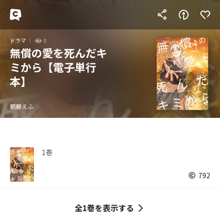
ドラマ
0
無償の愛を死んだキ
ミから【電子単行
本】
朝藤えふ
1巻
792
全1巻を表示する