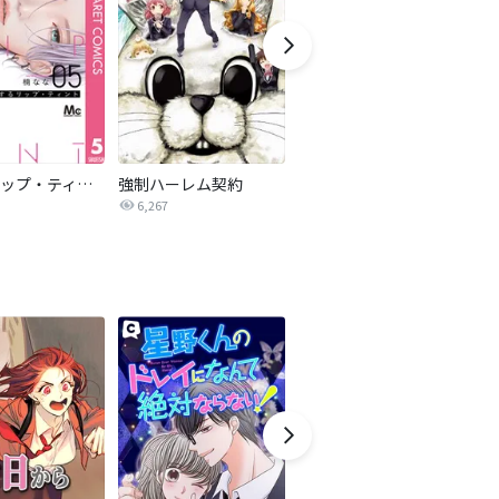
恋するリップ・ティント
強制ハーレム契約
美男財閥【タテヨミ】
6,267
1.1万