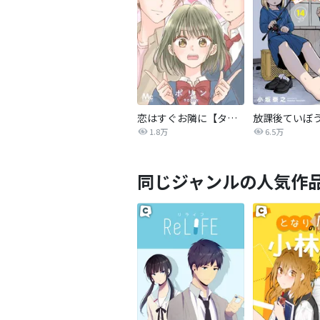
恋はすぐお隣に【タテヨミ】
放課後ていぼ
1.8万
6.5万
同じジャンルの人気作