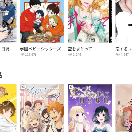
う日誌
学園ベビーシッターズ
空をまとって
116.6万
1,146
4,847
品