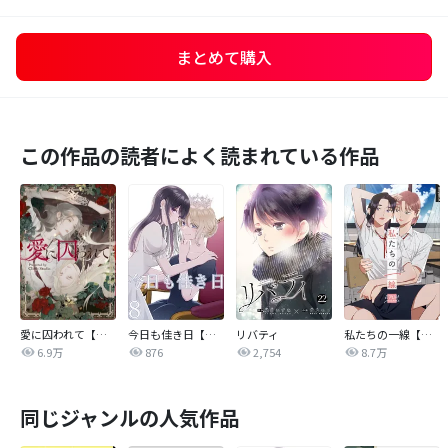
まとめて購入
この作品の読者によく読まれている作品
愛に囚われて【タテヨミ】
今日も佳き日【連載版】
リバティ
私たちの一線【タテヨミ】
6.9万
876
2,754
8.7万
同じジャンルの人気作品