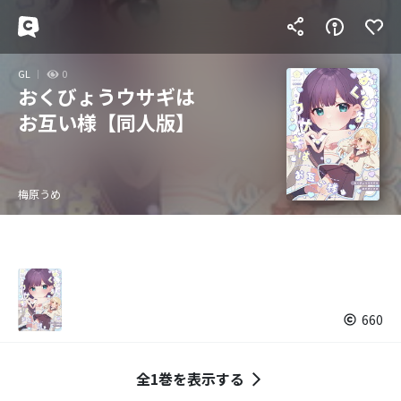
GL
0
おくびょうウサギは
お互い様【同人版】
梅原うめ
660
全1巻を表示する