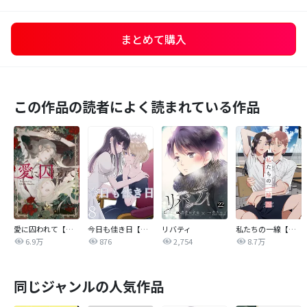
まとめて購入
この作品の読者によく読まれている作品
愛に囚われて【タテヨミ】
今日も佳き日【連載版】
リバティ
私たちの一線【タテヨミ】
6.9万
876
2,754
8.7万
同じジャンルの人気作品