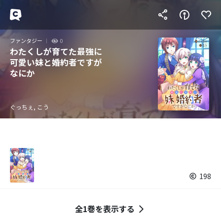
ファンタジー
0
わたくしが育てた最強に
可愛い妹と婚約者ですが
なにか
ぐっちぇ, こう
198
全1巻を表示する