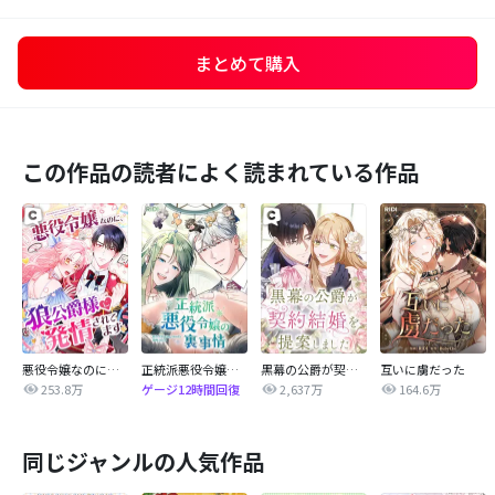
まとめて購入
この作品の読者によく読まれている作品
悪役令嬢なのに、狼公爵様に発情されてます
正統派悪役令嬢の裏事情
黒幕の公爵が契約結婚を提案しました
互いに虜だった
253.8万
2,637万
164.6万
ゲージ12時間回復
同じジャンルの人気作品