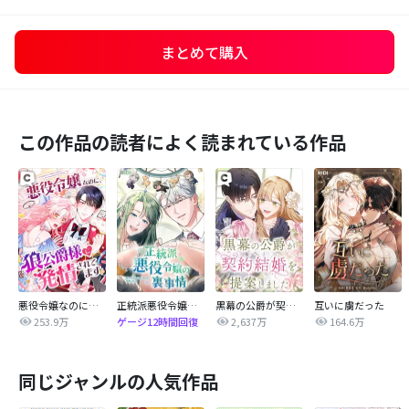
まとめて購入
この作品の読者によく読まれている作品
悪役令嬢なのに、狼公爵様に発情されてます
正統派悪役令嬢の裏事情
黒幕の公爵が契約結婚を提案しました
互いに虜だった
253.9万
2,637万
164.6万
ゲージ12時間回復
同じジャンルの人気作品