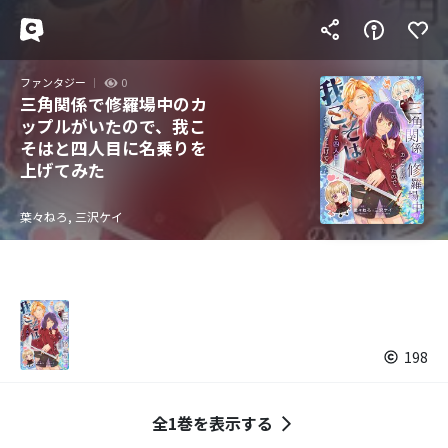
ファンタジー
0
三角関係で修羅場中のカ
ップルがいたので、我こ
そはと四人目に名乗りを
上げてみた
葉々ねろ, 三沢ケイ
198
全1巻を表示する