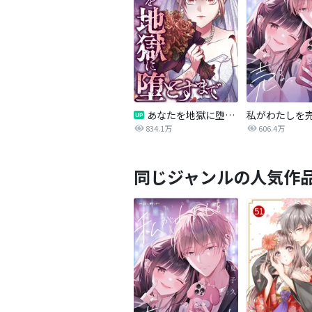
あなたを地獄に堕とすまで
私がわたしを
834.1万
606.4万
同じジャンルの人気作