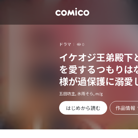
ドラマ
0
イケオジ王弟殿下
を愛するつもりは
様が過保護に溺愛
本版】
五田坊主, 氷雨そら, m/g
作品情報
はじめから読む