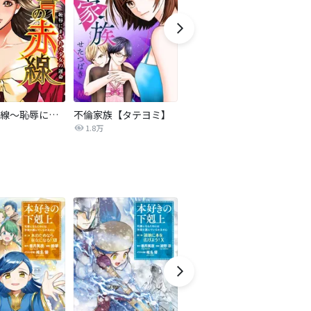
復讐の赤線～恥辱にまみれた少女の運命～【タテヨミ】
不倫家族【タテヨミ】
夫を社会的に抹殺する5つの方法
1.8万
629.5万