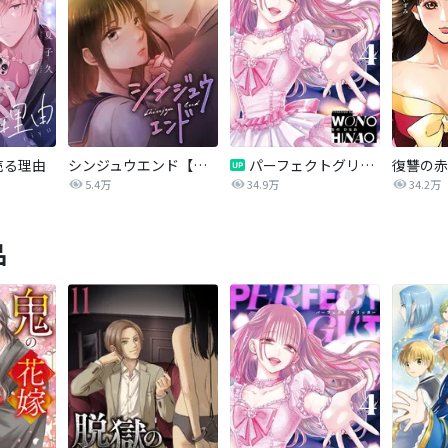
売る理由
シンジュウエンド【タテヨミ】
パーフェクトグリッター
5.4万
34.9万
34.2万
品