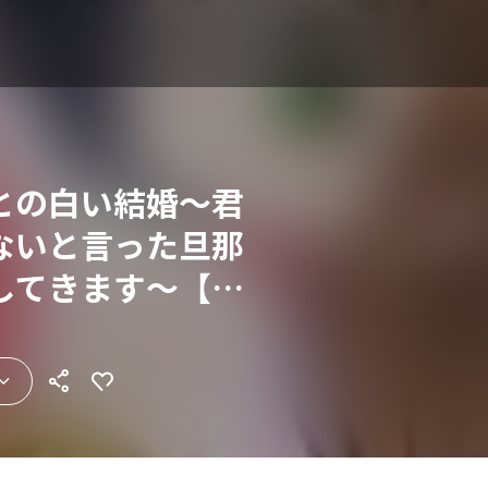
との白い結婚～君
ないと言った旦那
してきます～【合