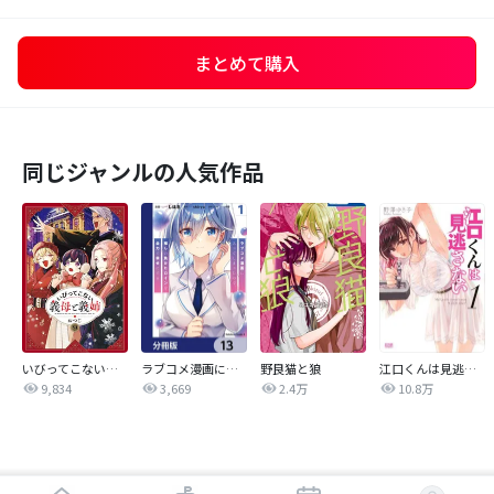
まとめて購入
同じジャンルの人気作品
いびってこない義母と義姉
ラブコメ漫画に入ってしまったので、推しの負けヒロインを全力で幸せにする【分冊版】
野良猫と狼
江口くんは見逃さない
9,834
3,669
2.4万
10.8万