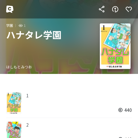
学園
1
ハナタレ学園
はしもとみつお
1
440
2