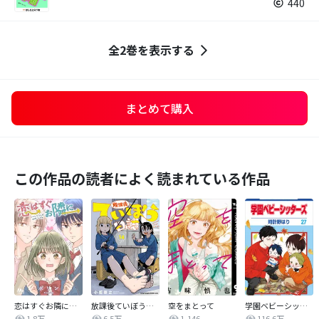
440
全2巻を表示する
まとめて購入
この作品の読者によく読まれている作品
恋はすぐお隣に【タテヨミ】
放課後ていぼう日誌
空をまとって
学園ベビーシッターズ
1.8万
6.5万
1,146
116.6万