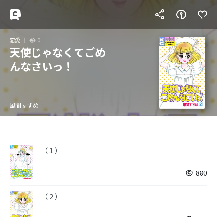
恋愛
0
天使じゃなくてごめ
んなさいっ！
風間すずめ
（１）
880
（２）