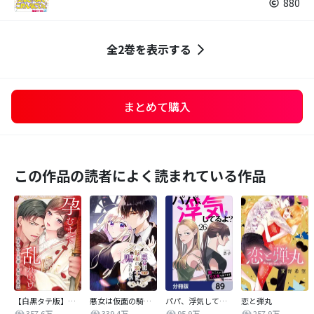
880
全2巻を表示する
まとめて購入
この作品の読者によく読まれている作品
【白黒タテ版】孕むまで乱れいけ～身代わり花嫁と軍服の猛愛
悪女は仮面の騎士に騙されない
パパ、浮気してるよ？娘と二人でクズ夫を捨てます【分冊版】
恋と弾丸
357.6万
339.4万
95.9万
257.9万