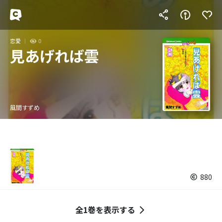
恋愛
0
見あげれば雲
風間すずめ
880
全1巻を表示する