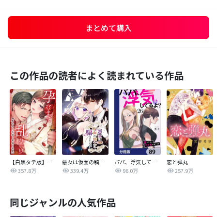
まとめて購入
この作品の読者によく読まれている作品
【白黒タテ版】孕むまで乱れいけ～身代わり花嫁と軍服の猛愛
悪女は仮面の騎士に騙されない
パパ、浮気してるよ？娘と二人でクズ夫を捨てます【分冊版】
恋と弾丸
357.8万
339.4万
96.0万
257.9万
同じジャンルの人気作品