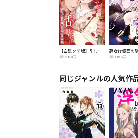
【白黒タテ版】孕むまで乱れいけ～身代わり花嫁と軍服の猛愛
358.0万
339.5万
同じジャンルの人気作