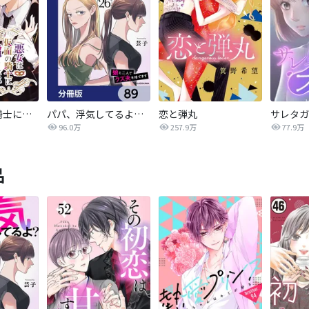
悪女は仮面の騎士に騙されない
パパ、浮気してるよ？娘と二人でクズ夫を捨てます【分冊版】
恋と弾丸
96.0万
257.9万
77.9万
品