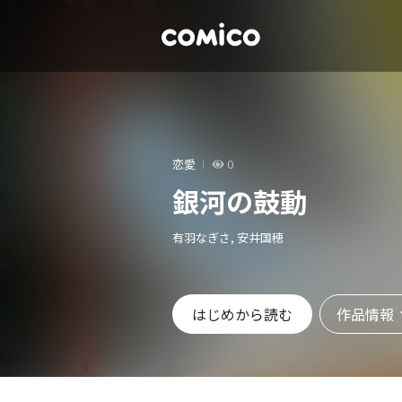
恋愛
0
銀河の鼓動
有羽なぎさ, 安井国穂
作品情報
はじめから読む