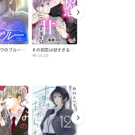
サレタガワのブルー【タテヨミ】
その初恋は甘すぎる～恋愛処女には刺激が強い～
ブラック・ストーム
135.5万
40.4万