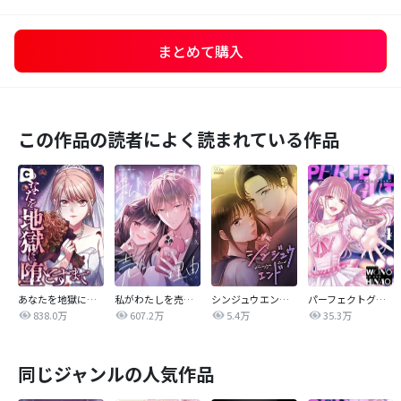
まとめて購入
この作品の読者によく読まれている作品
あなたを地獄に堕とすまで
私がわたしを売る理由
シンジュウエンド【タテヨミ】
パーフェクトグリッター
838.0万
607.2万
5.4万
35.3万
同じジャンルの人気作品