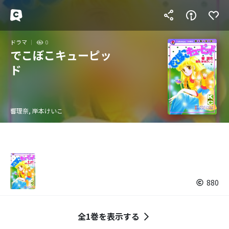
ドラマ
0
でこぼこキューピッ
ド
響理奈, 岸本けいこ
880
全1巻を表示する