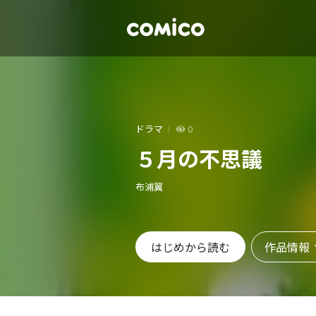
ドラマ
0
５月の不思議
布浦翼
作品情報
はじめから読む