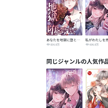
あなたを地獄に堕とすまで
私がわたしを
836.8万
606.8万
同じジャンルの人気作