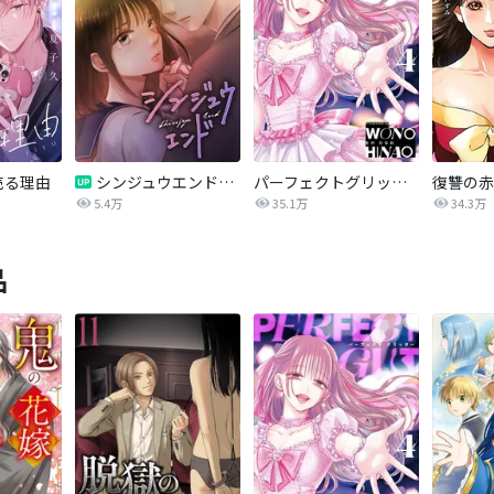
売る理由
シンジュウエンド【タテヨミ】
パーフェクトグリッター
5.4万
35.1万
34.3万
品