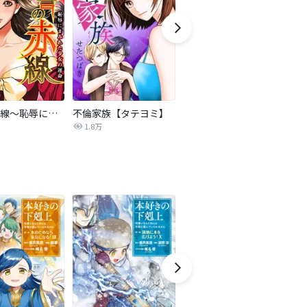
復讐の赤線～恥辱にまみれた少女の運命～【タテヨミ】
不倫家族【タテヨミ】
夫を社会的に抹殺する5つの方法
1.8万
629.6万