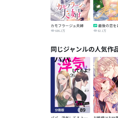
カモフラージュ夫婦
686.2万
82.1万
同じジャンルの人気作
パパ、浮気してるよ？娘と二人でクズ夫を捨てます【分冊版】