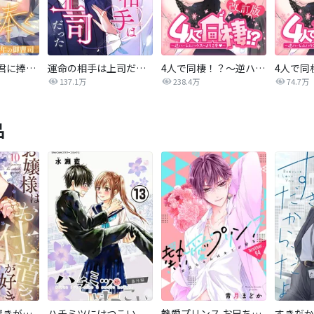
最後の恋を君に捧ぐ～余命1年の御曹司～
運命の相手は上司だった
4人で同棲！？～逆ハーレムハウスへようこそ♥～【改訂版】
137.1万
238.4万
74.7万
品
お嬢様はお仕置きが好き
ハチミツにはつこい
熱愛プリンス お兄ちゃんはキミが好き
すきだか