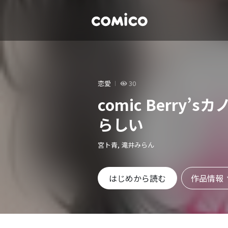
恋愛
30
comic Berry
らしい
宮ト青, 滝井みらん
作品情報
はじめから読む