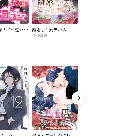
4人で同棲！？～逆ハーレムハウスへようこそ♥～【完全版】
離婚した元夫が私にゾッコンのようです
夫の不倫相手が私だった
雨
80.3万
59.4万
ら、だよ
最強ヒモ男に愛されまして
おとなの初恋【マイクロ】