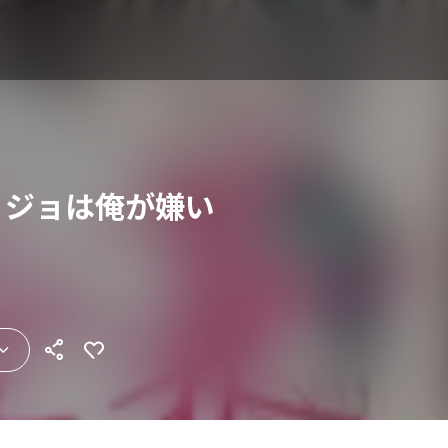
’sカノジョは俺が嫌い