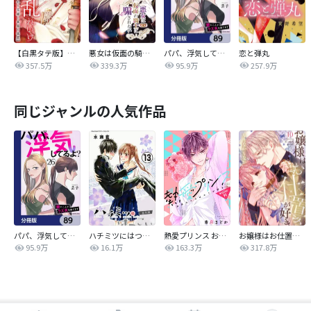
【白黒タテ版】孕むまで乱れいけ～身代わり花嫁と軍服の猛愛
悪女は仮面の騎士に騙されない
パパ、浮気してるよ？娘と二人でクズ夫を捨てます【分冊版】
恋と弾丸
357.5万
339.3万
95.9万
257.9万
同じジャンルの人気作品
パパ、浮気してるよ？娘と二人でクズ夫を捨てます【分冊版】
ハチミツにはつこい
熱愛プリンス お兄ちゃんはキミが好き
お嬢様はお仕置きが好き
95.9万
16.1万
163.3万
317.8万