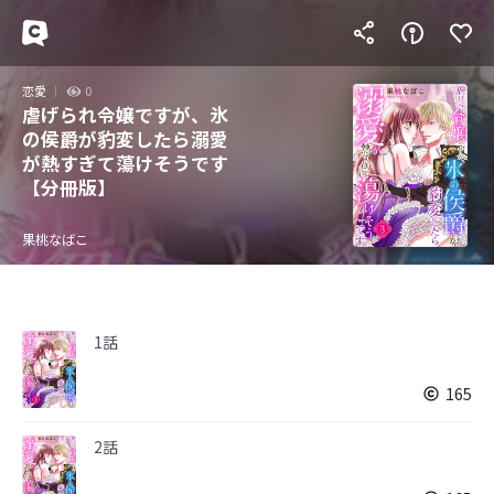
恋愛
0
虐げられ令嬢ですが、氷
の侯爵が豹変したら溺愛
が熱すぎて蕩けそうです
【分冊版】
果桃なばこ
1話
165
2話