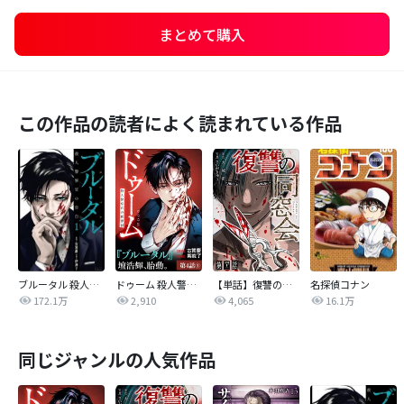
まとめて購入
この作品の読者によく読まれている作品
ブルータル 殺人警察官の告白
ドゥーム 殺人警察官の断罪録 分冊版
【単話】復讐の同窓会
名探偵コナン
172.1万
2,910
4,065
16.1万
同じジャンルの人気作品