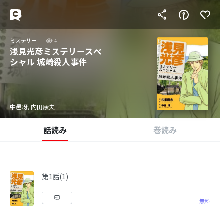
ミステリー
4
浅見光彦ミステリースペ
シャル 城崎殺人事件
中邑冴, 内田康夫
話読み
巻読み
第1話(1)
無料