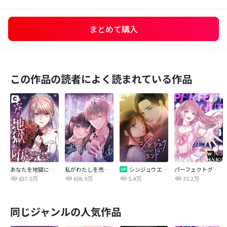
まとめて購入
この作品の読者によく読まれている作品
あなたを地獄に堕とすまで
私がわたしを売る理由
シンジュウエンド【タテヨミ】
パーフェクトグリッター
837.0万
606.9万
5.4万
35.2万
同じジャンルの人気作品