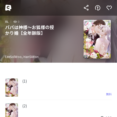
BL
0
パパは神様～お狐様の授
かり婚【全年齢版】
LeeSolWoo, HanSiWon
(1)
無料
(2)