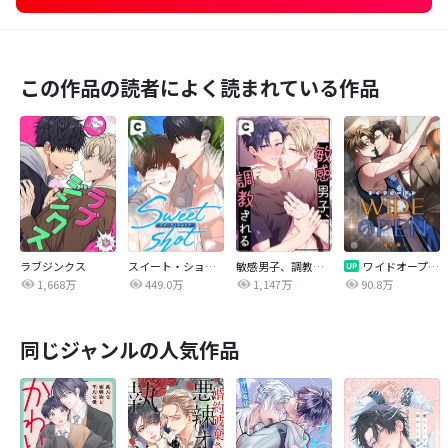
この作品の読者によく読まれている作品
ラブジンクス
スイート・ショット
敏感男子、調教される
ワイドオープン【改訂版】
1,668万
449.0万
1,147万
90.8万
同じジャンルの人気作品