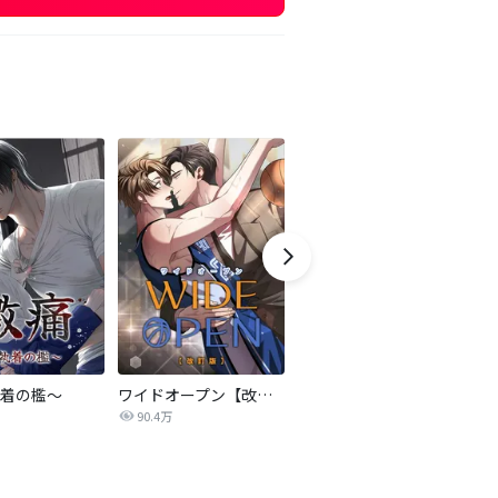
着の檻～
ワイドオープン【改訂版】
事件名：へイル～シャチの狩り方～【改訂版】
C
90.4万
63.0万