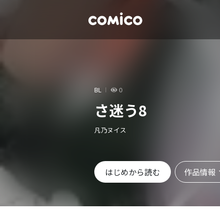
BL
0
さ迷う8
凡乃ヌイス
作品情報
はじめから読む