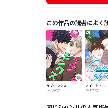
この作品の読者によく
ラブジンクス
スイート・シ
1,666万
447.9万
同じジャンルの人気作