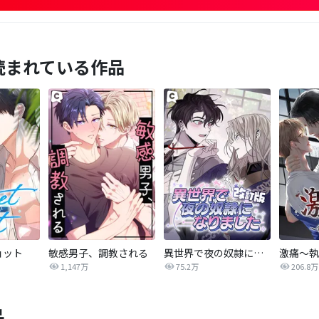
読まれている作品
ョット
敏感男子、調教される
異世界で夜の奴隷になりました【改訂版】
激痛～執
1,147万
75.2万
206.8万
品