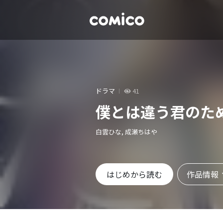
ドラマ
41
僕とは違う君のた
白雲ひな, 成瀬ちはや
作品情報
はじめから読む