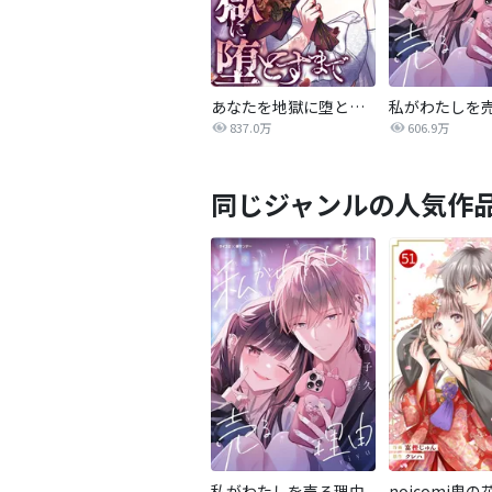
あなたを地獄に堕とすまで
私がわたしを
837.0万
606.9万
同じジャンルの人気作
私がわたしを売る理由
noicomi鬼の