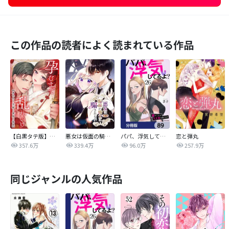
この作品の読者によく読まれている作品
【白黒タテ版】孕むまで乱れいけ～身代わり花嫁と軍服の猛愛
悪女は仮面の騎士に騙されない
パパ、浮気してるよ？娘と二人でクズ夫を捨てます【分冊版】
恋と弾丸
357.6万
339.4万
96.0万
257.9万
同じジャンルの人気作品