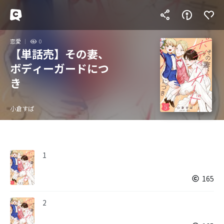
恋愛
0
【単話売】その妻、
ボディーガードにつ
き
小倉すぱ
1
165
2