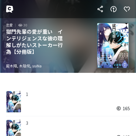
恋愛
30
獄門先輩の愛が重い イ
ンテリジェンスな彼の理
解しがたいストーカー行
為【分冊版】
犀木翔, 木陰侘, yuiNa
1
165
3