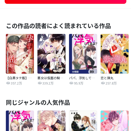
この作品の読者によく読まれている作品
【白黒タテ版】孕むまで乱れいけ～身代わり花嫁と軍服の猛愛
悪女は仮面の騎士に騙されない
パパ、浮気してるよ？娘と二人でクズ夫を捨てます【分冊版】
恋と弾丸
357.2万
339.2万
95.9万
257.8万
同じジャンルの人気作品