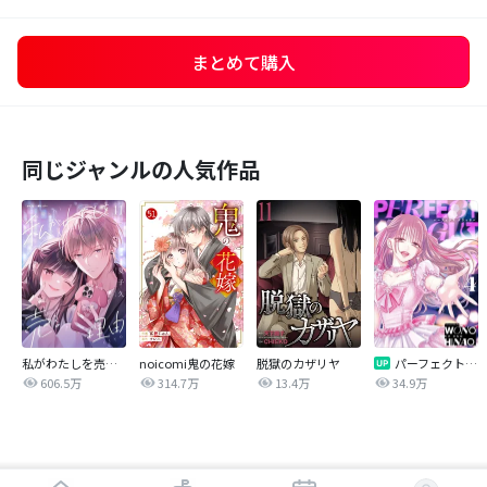
まとめて購入
同じジャンルの人気作品
私がわたしを売る理由
noicomi鬼の花嫁
脱獄のカザリヤ
パーフェクトグリッター
606.5万
314.7万
13.4万
34.9万