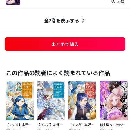
330
全2巻を表示する
まとめて購入
この作品の読者によく読まれている作品
【マンガ】本好きの下剋上 第二部
【マンガ】本好きの下剋上 第三部
【マンガ】本好きの下剋上
転生魔女はその眷属の欲望を知らない
126.1万
127.5万
75.0万
3,160