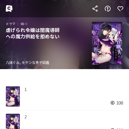
ドラマ
0
虐げられ令嬢は闇魔導師
への魔力供給を拒めない
八珠ぐみ, キケンな男子図鑑
1
330
2