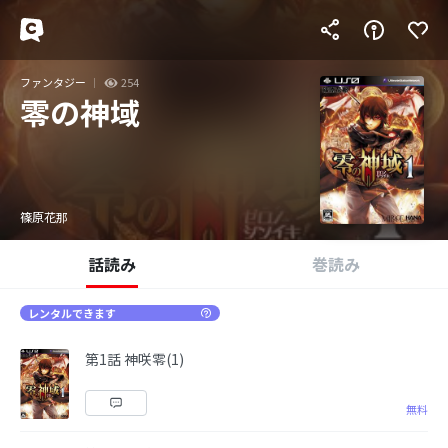
ファンタジー
254
零の神域
篠原花那
話読み
巻読み
レンタルできます
第1話 神咲零(1)
無料