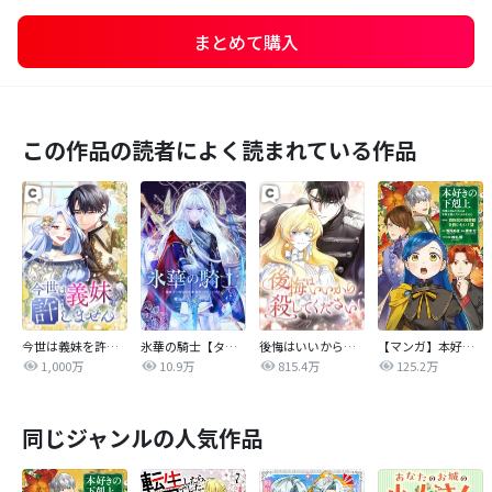
まとめて購入
この作品の読者によく読まれている作品
今世は義妹を許しません
氷華の騎士【タテヨミ】
後悔はいいから殺してください
【マンガ】本好きの下剋上 第四部
1,000万
10.9万
815.4万
125.2万
同じジャンルの人気作品