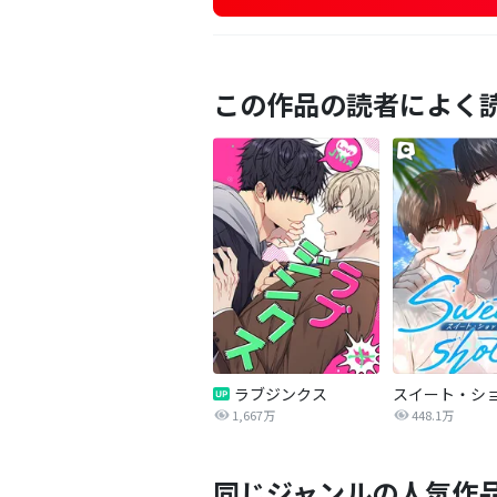
この作品の読者によく
ラブジンクス
スイート・シ
1,667万
448.1万
同じジャンルの人気作