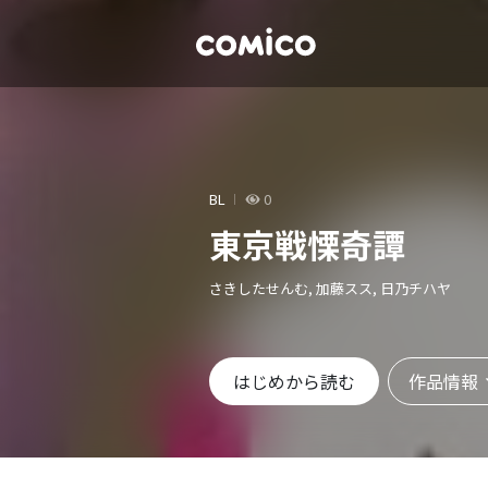
BL
0
東京戦慄奇譚
さきしたせんむ, 加藤スス, 日乃チハヤ
作品情報
はじめから読む