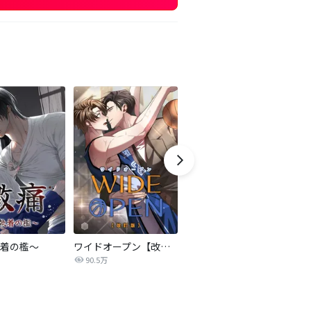
着の檻～
ワイドオープン【改訂版】
事件名：へイル～シャチの狩り方～【改訂版】
C
90.5万
63.0万