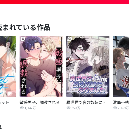
読まれている作品
ョット
敏感男子、調教される
異世界で夜の奴隷になりました【改訂版】
激痛～執
1,147万
75.3万
206.9万
品