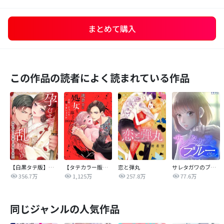
まとめて購入
この作品の読者によく読まれている作品
【白黒タテ版】孕むまで乱れいけ～身代わり花嫁と軍服の猛愛
【タテカラー版】漣蒼士に処女を捧ぐ～さあ、じっくり愛でましょうか
恋と弾丸
サレタガワのブルー【タテヨミ】
356.7万
1,125万
257.8万
77.6万
同じジャンルの人気作品