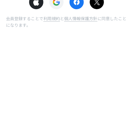
会員登録することで
利用規約
と
個人情報保護方針
に同意したこと
になります。
© NHN comico Corp.
ホーム
受取BOX
曜日
ログイン