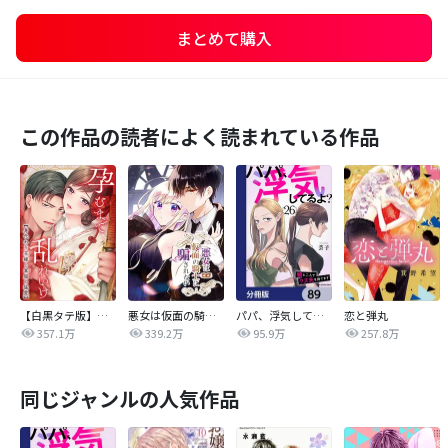
まとめて購入
この作品の読者によく読まれている作品
【白黒タテ版】孕むまで乱れいけ～身代わり花嫁と軍服の猛愛
悪女は仮面の騎士に騙されない
パパ、浮気してるよ？娘と二人でクズ夫を捨てます【分冊版】
恋と弾丸
357.1万
339.2万
95.9万
257.8万
同じジャンルの人気作品