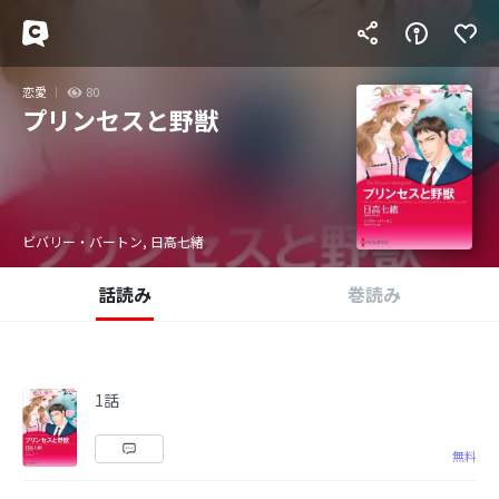
恋愛
80
プリンセスと野獣
ビバリー・バートン, 日高七緒
話読み
巻読み
1話
無料