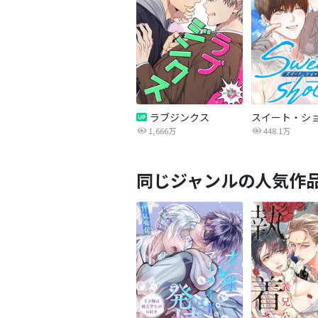
ラブジンクス
スイート・シ
1,666万
448.1万
同じジャンルの人気作