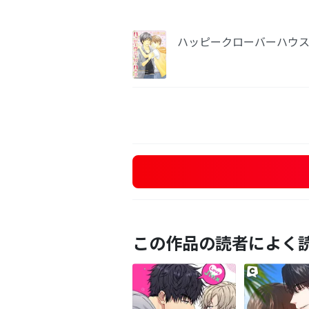
ハッピークローバーハウ
この作品の読者によく