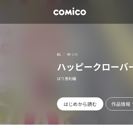
BL
141
ハッピークローバ
ほり恵利織
作品情報
はじめから読む