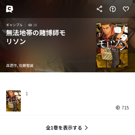
ギャンブル
18
無法地帯の賭博師モ
リソン
森遊作, 佐藤聖誠
1
715
全1巻を表示する