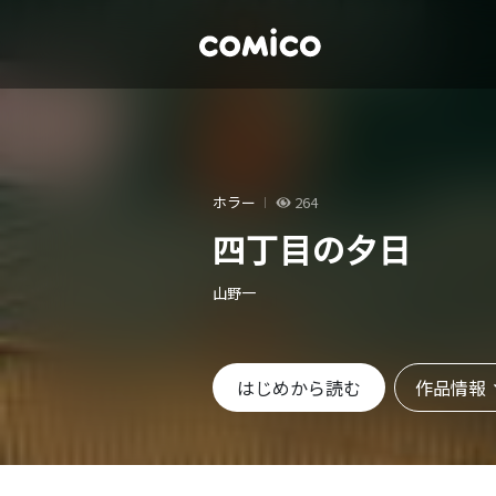
ホラー
264
四丁目の夕日
山野一
作品情報
はじめから読む