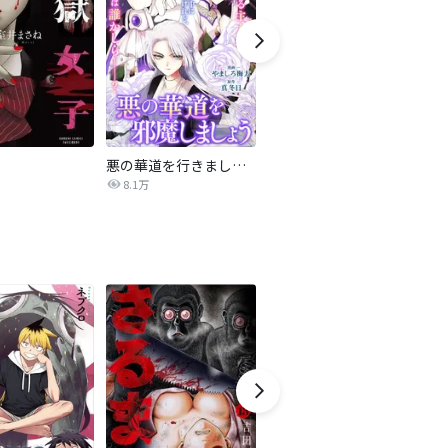
悪の華道を行きましょう
僕たちの生きた理由
カ
8.1万
7.3万