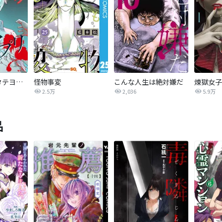
怪奇アプリ【タテヨミ】
怪物事変
こんな人生は絶対嫌だ
煉獄女子
2.5万
2,036
5.9万
品