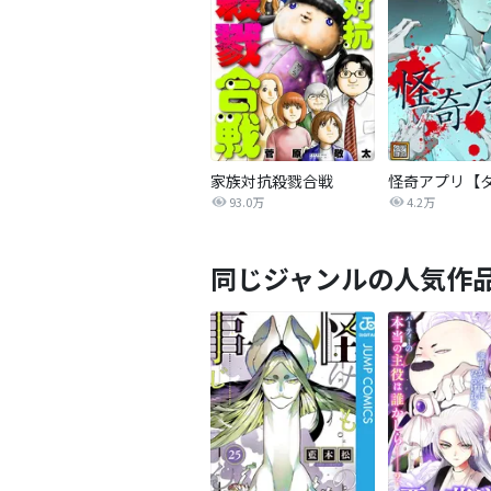
家族対抗殺戮合戦
93.0万
4.2万
同じジャンルの人気作