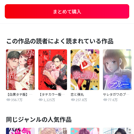
まとめて購入
この作品の読者によく読まれている作品
【白黒タテ版】孕むまで乱れいけ～身代わり花嫁と軍服の猛愛
【タテカラー版】漣蒼士に処女を捧ぐ～さあ、じっくり愛でましょうか
恋と弾丸
サレタガワのブルー【タテヨミ】
356.7万
1,125万
257.8万
77.6万
同じジャンルの人気作品