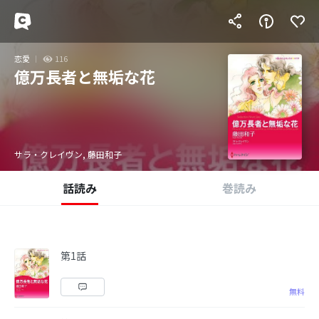
恋愛
116
億万長者と無垢な花
サラ・クレイヴン, 藤田和子
話読み
巻読み
第1話
無料