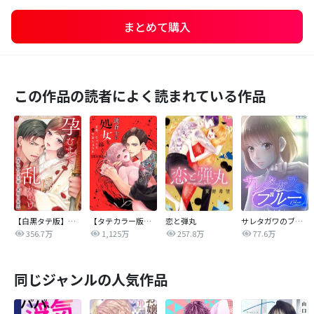
まとめて購入
この作品の読者によく読まれている作品
【白黒タテ版】孕むまで乱れいけ～身代わり花嫁と軍服の猛愛
【タテカラー版】漣蒼士に処女を捧ぐ～さあ、じっくり愛でましょうか
恋と弾丸
サレタガワのブルー【タテヨミ】
356.7万
1,125万
257.8万
77.6万
同じジャンルの人気作品