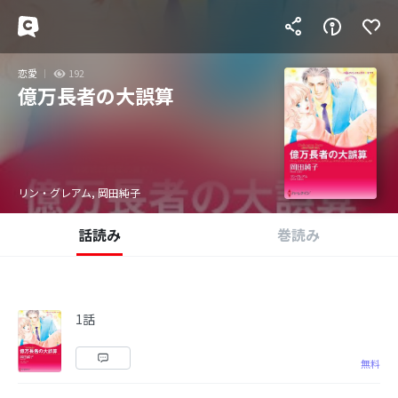
恋愛
192
億万長者の大誤算
リン・グレアム, 岡田純子
話読み
巻読み
1話
無料