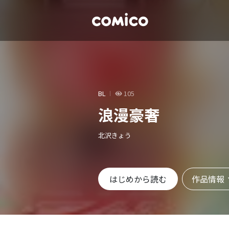
BL
105
浪漫豪奢
北沢きょう
作品情報
はじめから読む