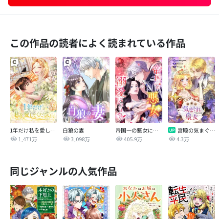
この作品の読者によく読まれている作品
1年だけ私を愛してください
白狼の妻
帝国一の悪女に溺愛がとまりません！
宮殿の気まぐれ皇女【タテヨミ】
1,471万
3,098万
405.9万
4.3万
同じジャンルの人気作品