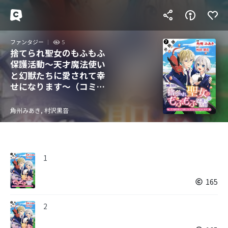
ファンタジー
5
捨てられ聖女のもふもふ
保護活動～天才魔法使い
と幻獣たちに愛されて幸
せになります～（コミッ
ク） 分冊版
角州みあき, 村沢黒音
1
165
2