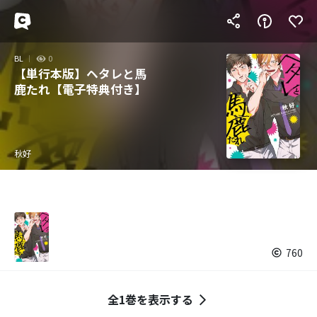
BL
0
【単行本版】ヘタレと馬
鹿たれ【電子特典付き】
秋好
760
全1巻を表示する