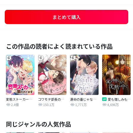
まとめて購入
この作品の読者によく読まれている作品
変態ストーカーに狙われてます
コワモテ部長の可愛いヒミツ
運命の番じゃないなら今夜だけ
愛も憎しみも沈黙の中で
2.4億
150.1万
1,771万
4,696万
同じジャンルの人気作品