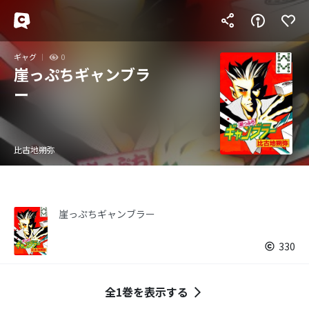
ギャグ
0
崖っぷちギャンブラ
ー
比古地朔弥
崖っぷちギャンブラー
330
全1巻を表示する