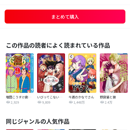
まとめて購入
この作品の読者によく読まれている作品
増田こうすけ劇場 ギャグマンガ日和GB
いびってこない義母と義姉
今週のかなでさん
野良猫と狼
2,929
9,809
1,448万
2.4万
同じジャンルの人気作品