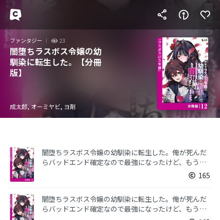
ファンタジー
23
闇堕ちラスボス令嬢の幼
馴染に転生した。【分冊
版】
成太郎, オーミヤビ, ヨ剤
闇堕ちラスボス令嬢の幼馴染に転生した。俺が死んだ
らバッドエンド確定なので最強になったけど、もう闇
堕ち【ヤンデレ化】してませんか？【分冊版】１
165
闇堕ちラスボス令嬢の幼馴染に転生した。俺が死んだ
らバッドエンド確定なので最強になったけど、もう闇
堕ち【ヤンデレ化】してませんか？【分冊版】２