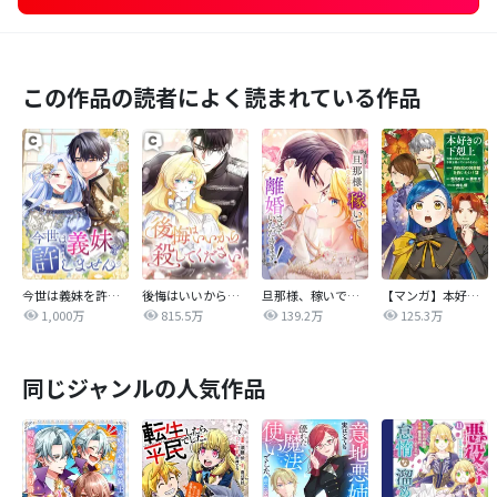
この作品の読者によく読まれている作品
今世は義妹を許しません
後悔はいいから殺してください
旦那様、稼いで離婚させていただきます！
【マンガ】本好きの下剋上 第四部
1,000万
815.5万
139.2万
125.3万
同じジャンルの人気作品