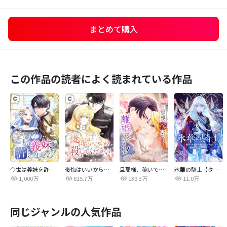
まとめて購入
この作品の読者によく読まれている作品
今世は義妹を許しません
後悔はいいから殺してください
旦那様、稼いで離婚させていただきます！
氷華の騎士【タテヨミ】
1,000万
815.7万
139.3万
11.0万
同じジャンルの人気作品