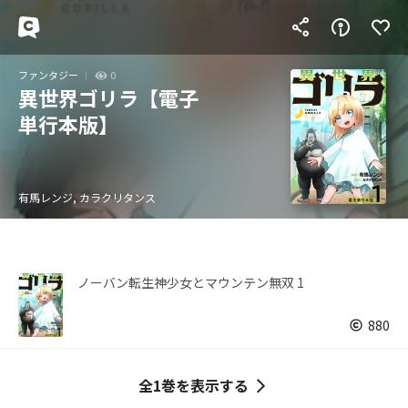
ファンタジー
0
異世界ゴリラ【電子
単行本版】
有馬レンジ, カラクリタンス
ノーバン転生神少女とマウンテン無双 1
880
全1巻を表示する