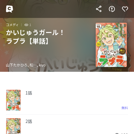
コメディ
1
かいじゅうガール！
ラプラ【単話】
山下たかひろ, 松一, kiyo
1話
無料
2話