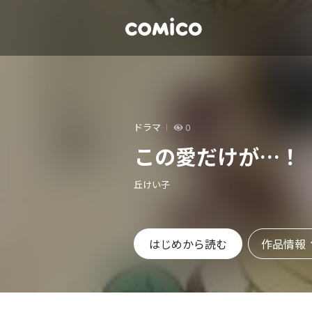
ドラマ
0
この愛だけが…！
丘けい子
作品情報
はじめから読む