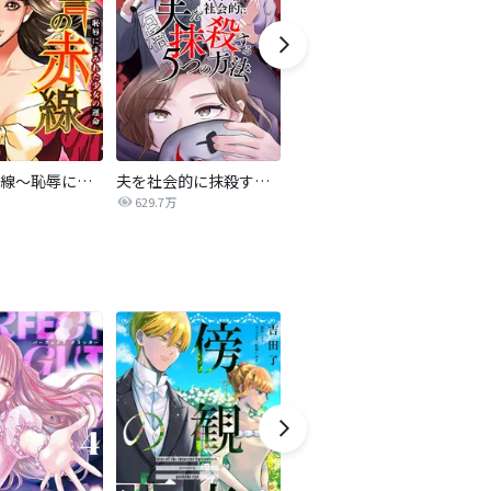
復讐の赤線～恥辱にまみれた少女の運命～【タテヨミ】
夫を社会的に抹殺する5つの方法
不倫家族【タテヨミ】
629.7万
1.9万