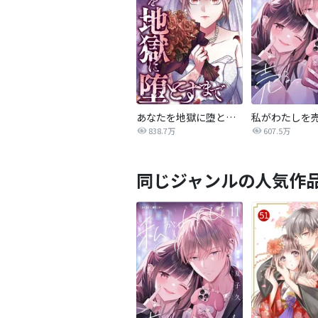
あなたを地獄に堕とすまで
私がわたしを
838.7万
607.5万
同じジャンルの人気作