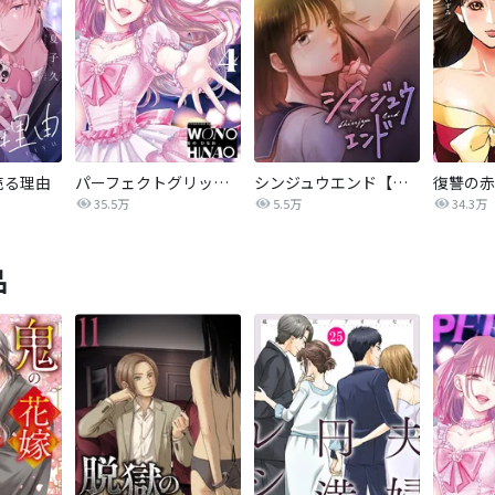
売る理由
パーフェクトグリッター
シンジュウエンド【タテヨミ】
35.5万
5.5万
34.3万
品